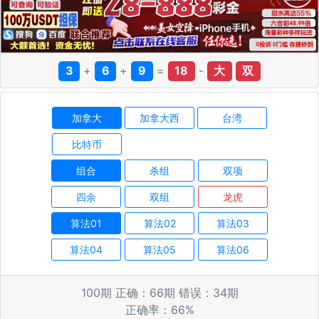
3
+
6
+
9
=
18
-
大
双
加拿大
加拿大西
台湾
比特币
组合
杀组
双项
四余
双组
龙虎
算法01
算法02
算法03
算法04
算法05
算法06
100
期 正确：
66
期 错误：
34
期
正确率：
66
%