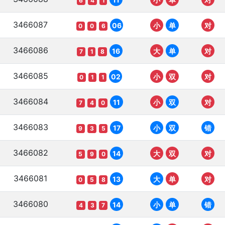
6
4
1
3466087
06
小
单
对
0
0
6
3466086
16
大
单
对
7
1
8
3466085
02
小
双
对
0
1
1
3466084
11
小
双
对
7
4
0
3466083
17
小
双
错
9
3
5
3466082
14
大
双
对
5
9
0
3466081
13
大
单
对
0
5
8
3466080
14
小
单
错
4
3
7