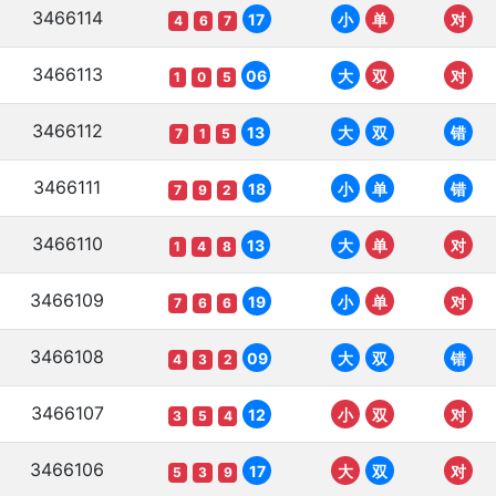
3466114
17
小
单
对
4
6
7
3466113
06
大
双
对
1
0
5
3466112
13
大
双
错
7
1
5
3466111
18
小
单
错
7
9
2
3466110
13
大
单
对
1
4
8
3466109
19
小
单
对
7
6
6
3466108
09
大
双
错
4
3
2
3466107
12
小
双
对
3
5
4
3466106
17
大
双
对
5
3
9