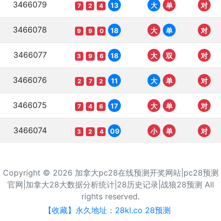
3466079
13
大
单
对
7
2
4
3466078
18
大
单
对
9
9
0
3466077
18
大
双
对
3
9
6
3466076
11
大
单
对
2
7
2
3466075
17
大
单
对
7
4
6
3466074
09
小
单
对
3
2
4
Copyright © 2026 加拿大pc28在线预测开奖网站|pc28预测
官网|加拿大28大数据分析统计|28历史记录|战狼28预测 All
rights reserved.
【收藏】永久地址：28kl.co 28预测