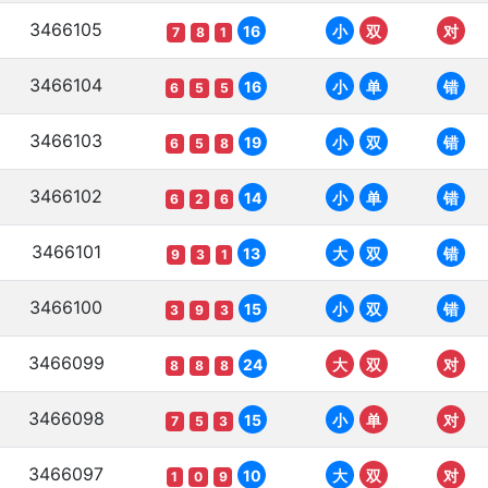
3466105
16
小
双
对
7
8
1
3466104
16
小
单
错
6
5
5
3466103
19
小
双
错
6
5
8
3466102
14
小
单
错
6
2
6
3466101
13
大
双
错
9
3
1
3466100
15
小
双
错
3
9
3
3466099
24
大
双
对
8
8
8
3466098
15
小
单
对
7
5
3
3466097
10
大
双
对
1
0
9