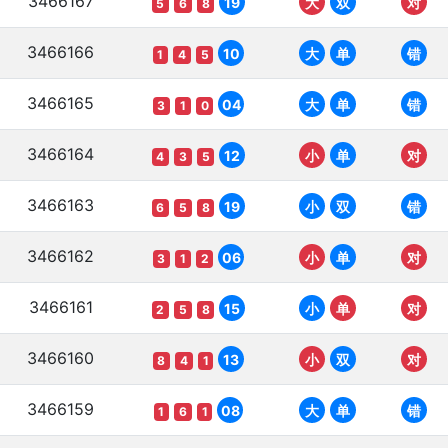
3466167
19
大
双
对
5
6
8
3466166
10
大
单
错
1
4
5
3466165
04
大
单
错
3
1
0
3466164
12
小
单
对
4
3
5
3466163
19
小
双
错
6
5
8
3466162
06
小
单
对
3
1
2
3466161
15
小
单
对
2
5
8
3466160
13
小
双
对
8
4
1
3466159
08
大
单
错
1
6
1