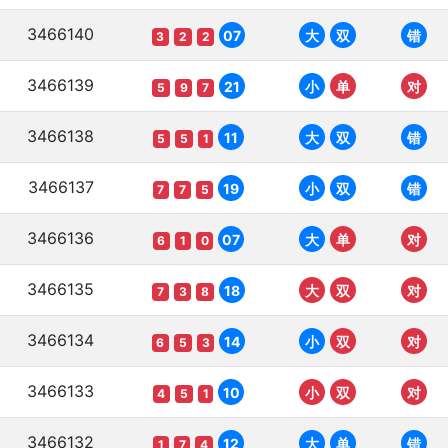
3466140
07
大
双
错
3
2
2
3466139
21
小
单
对
5
9
7
3466138
11
大
双
错
5
5
1
3466137
19
小
双
错
7
7
5
3466136
07
大
单
对
6
1
0
3466135
18
大
双
对
7
3
8
3466134
14
小
双
对
6
5
3
3466133
10
小
双
对
4
5
1
3466132
12
大
单
错
1
7
4