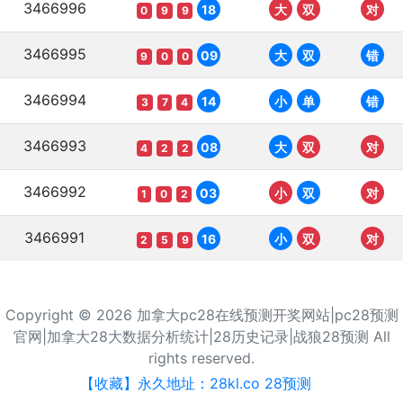
3466996
18
大
双
对
0
9
9
3466995
09
大
双
错
9
0
0
3466994
14
小
单
错
3
7
4
3466993
08
大
双
对
4
2
2
3466992
03
小
双
对
1
0
2
3466991
16
小
双
对
2
5
9
Copyright © 2026 加拿大pc28在线预测开奖网站|pc28预测
官网|加拿大28大数据分析统计|28历史记录|战狼28预测 All
rights reserved.
【收藏】永久地址：28kl.co 28预测