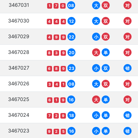
3467031
08
大
双
对
1
7
0
3467030
12
大
双
对
4
4
4
3467029
22
小
双
对
4
9
9
3467028
20
大
单
对
8
3
9
3467027
23
小
双
错
6
8
9
3467026
08
大
双
对
3
4
1
3467025
16
大
单
对
6
1
9
3467024
18
小
单
错
7
2
9
3467023
16
小
单
错
9
2
5