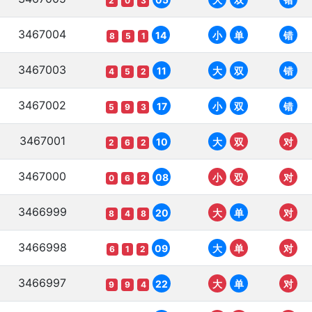
2
0
3
3467004
14
小
单
错
8
5
1
3467003
11
大
双
错
4
5
2
3467002
17
小
双
错
5
9
3
3467001
10
大
双
对
2
6
2
3467000
08
小
双
对
0
6
2
3466999
20
大
单
对
8
4
8
3466998
09
大
单
对
6
1
2
3466997
22
大
单
对
9
9
4