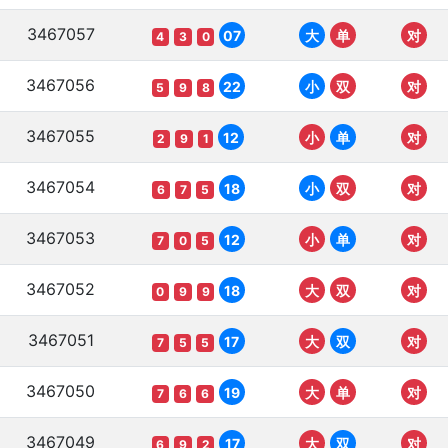
3467057
07
大
单
对
4
3
0
3467056
22
小
双
对
5
9
8
3467055
12
小
单
对
2
9
1
3467054
18
小
双
对
6
7
5
3467053
12
小
单
对
7
0
5
3467052
18
大
双
对
0
9
9
3467051
17
大
双
对
7
5
5
3467050
19
大
单
对
7
6
6
3467049
17
大
双
对
6
9
2