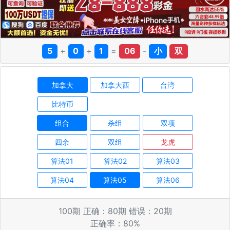
5
+
0
+
1
=
06
-
小
双
加拿大
加拿大西
台湾
比特币
组合
杀组
双项
四余
双组
龙虎
算法01
算法02
算法03
算法04
算法05
算法06
100
期 正确：
80
期 错误：
20
期
正确率：
80
%