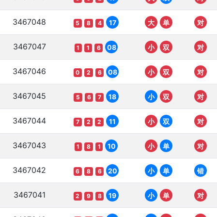
3467048
17
大
单
对
5
8
4
3467047
08
小
双
对
1
1
6
3467046
08
小
双
对
0
2
6
3467045
18
小
双
对
5
6
7
3467044
11
小
双
对
7
2
2
3467043
10
小
单
对
1
8
1
3467042
20
小
单
错
6
8
6
3467041
19
小
单
对
2
9
8