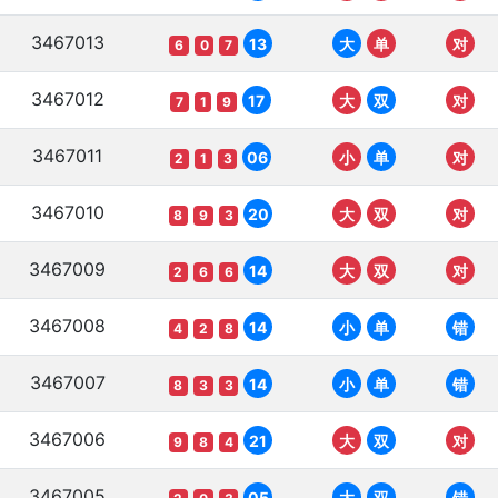
3467013
13
大
单
对
6
0
7
3467012
17
大
双
对
7
1
9
3467011
06
小
单
对
2
1
3
3467010
20
大
双
对
8
9
3
3467009
14
大
双
对
2
6
6
3467008
14
小
单
错
4
2
8
3467007
14
小
单
错
8
3
3
3467006
21
大
双
对
9
8
4
3467005
05
大
双
错